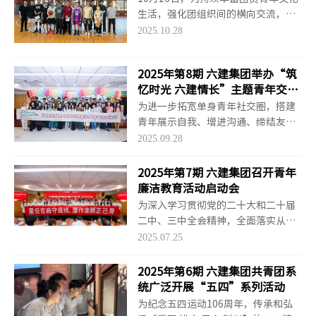
生活，强化团组织间的横向交流，增
强队伍凝聚力与活力，六建集团团委
2025.10.28
与丰台团区委联合举办“拼搏促交融
精彩‘篮’不住”趣味篮球赛活动。
2025年第8期 六建集团举办“筑
丰台团区委书记胡国庆、北京建工集
忆时光 六建情长”主题青年交友
团团委书记魏...
联谊活动
为进一步拓宽单身青年社交圈，搭建
青年展示自我、增进沟通、缔结友谊
的平台，营造积极向上的生活和工作
2025.09.28
氛围，9月26日，六建集团团委、工
会联合举办“筑忆时光 六建情长”主
2025年第7期 六建集团召开青年
题青年交友联谊活动，来自田村路街
廉洁教育活动启动会
道、京粮物流等...
为深入学习贯彻党的二十大和二十届
二中、三中全会精神，全面落实从严
治党要求，锲而不舍落实中央八项规
2025.07.25
定精神，切实增强青年干部职工的廉
洁自律意识，筑牢拒腐防变的思想防
2025年第6期 六建集团共青团系
线。7月24日，在六建集团党委的统
统广泛开展“五四”系列活动
一部署和统筹下，...
为纪念五四运动106周年，传承和弘