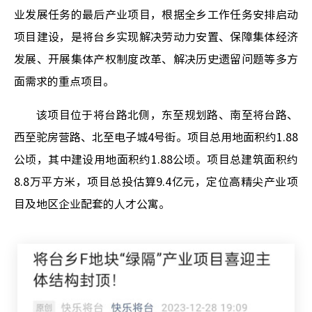
业发展任务的最后产业项目，根据全乡工作任务安排启动
项目建设，是将台乡实现解决劳动力安置、保障集体经济
发展、开展集体产权制度改革、解决历史遗留问题等多方
面需求的重点项目。
该项目位于将台路北侧，东至规划路、南至将台路、
西至驼房营路、北至电子城4号街。项目总用地面积约1.88
公顷，其中建设用地面积约1.88公顷。项目总建筑面积约
8.8万平方米，项目总投估算9.4亿元，定位高精尖产业项
目及地区企业配套的人才公寓。